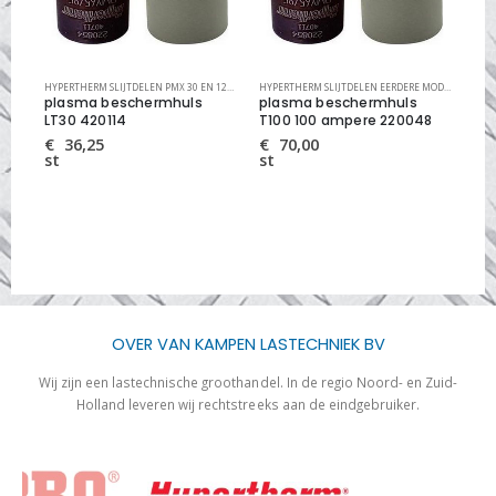
MEN
HYPERTHERM SLIJTDELEN PMX 30 EN 125
,
PLASMA SLIJTDELEN
,
PLASMA SNIJSYSTEMEN
HYPERTHERM SLIJTDELEN EERDERE MODELLEN
,
PLA
plasma beschermhuls
plasma beschermhuls
pl
LT30 420114
T100 100 ampere 220048
PM
se
€
36,25
€
70,00
st
st
€
st
OVER VAN KAMPEN LASTECHNIEK BV
Wij zijn een lastechnische groothandel. In de regio Noord- en Zuid-
Holland leveren wij rechtstreeks aan de eindgebruiker.