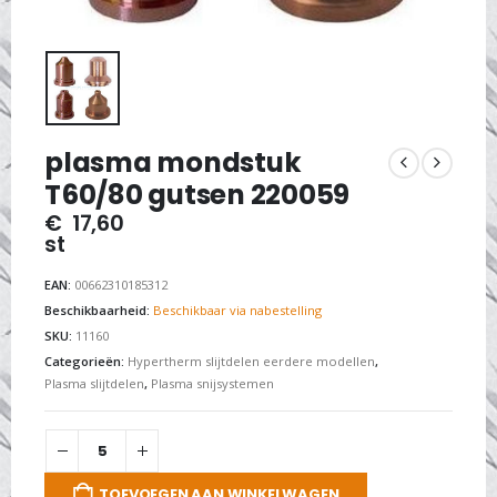
plasma mondstuk
T60/80 gutsen 220059
€
17,60
st
EAN:
00662310185312
Beschikbaarheid:
Beschikbaar via nabestelling
SKU:
11160
Categorieën:
Hypertherm slijtdelen eerdere modellen
,
Plasma slijtdelen
,
Plasma snijsystemen
TOEVOEGEN AAN WINKELWAGEN