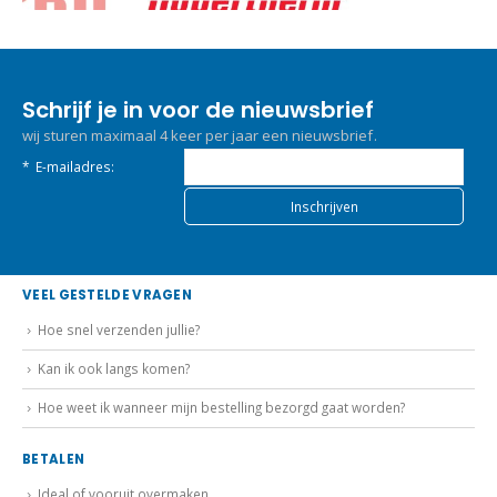
Schrijf je in voor de nieuwsbrief
wij sturen maximaal 4 keer per jaar een nieuwsbrief.
*
E-mailadres:
VEEL GESTELDE VRAGEN
Hoe snel verzenden jullie?
Kan ik ook langs komen?
Hoe weet ik wanneer mijn bestelling bezorgd gaat worden?
BETALEN
Ideal of vooruit overmaken