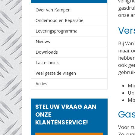
veiligh
gasdru
Over van Kampen
onze ar
Onderhoud en Reparatie
Ver
Leveringsprogramma
Nieuws
Bij Van
maar oo
Downloads
hebben 
Lastechniek
ook g
gebruik
Veel gestelde vragen
Acties
Mb
Un
Mb
STEL UW VRAAG AAN
Gas
ONZE
KLANTENSERVICE!
Voor zu
Zo kunn