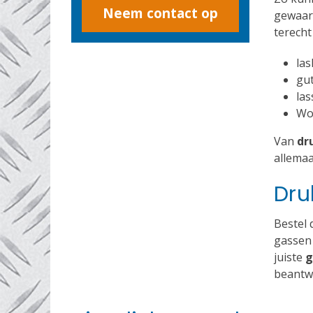
Neem contact op
gewaarb
terecht
las
gu
las
Wol
Van
dr
allemaa
Dru
Bestel 
gassen 
juiste
g
beantw