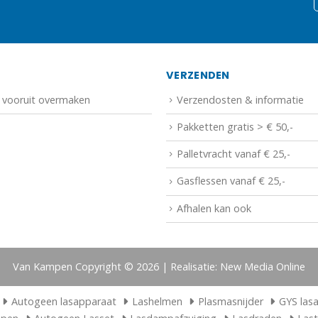
N
VERZENDEN
f vooruit overmaken
Verzendosten & informatie
Pakketten gratis > € 50,-
Palletvracht vanaf € 25,-
Gasflessen vanaf € 25,-
Afhalen kan ook
Van Kampen Copyright © 2026 | Realisatie: New Media Online
Autogeen lasapparaat
Lashelmen
Plasmasnijder
GYS las