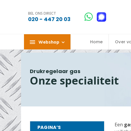
BEL ONS DIRECT
020 - 447 20 03
Webshop
Home
Over v
Drukregelaar gas
Onze specialiteit
Een
ga
PAGINA’S