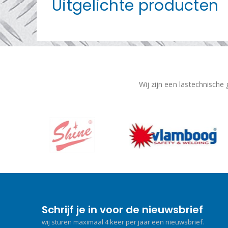
Uitgelichte producten
Wij zijn een lastechnische
Schrijf je in voor de nieuwsbrief
wij sturen maximaal 4 keer per jaar een nieuwsbrief.