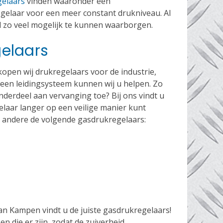
elaars
vinden waaronder een
gelaar voor een meer constant drukniveau. Al
id zo veel mogelijk te kunnen waarborgen.
gelaars
kopen wij drukregelaars voor de industrie,
en leidingsysteem kunnen wij u helpen. Zo
nderdeel aan vervanging toe? Bij ons vindt u
laar langer op een veilige manier kunt
r andere de volgende gasdrukregelaars:
Van Kampen vindt u de juiste gasdrukregelaars!
n die er zijn, zodat de zuiverheid