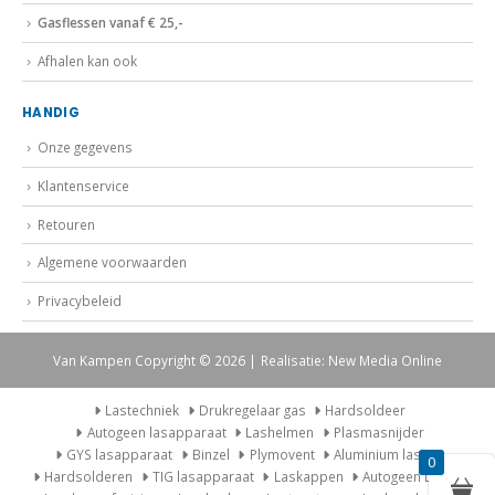
Gasflessen vanaf € 25,-
Afhalen kan ook
HANDIG
Onze gegevens
Klantenservice
Retouren
Algemene voorwaarden
Privacybeleid
Van Kampen Copyright © 2026 | Realisatie: New Media Online
Lastechniek
Drukregelaar gas
Hardsoldeer
Autogeen lasapparaat
Lashelmen
Plasmasnijder
GYS lasapparaat
Binzel
Plymovent
Aluminium lassen
0
Hardsolderen
TIG lasapparaat
Laskappen
Autogeen Lasset