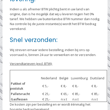
Indien u als afnemer BTW plichtig bent in uw land van
origine, dan is he mogelijk dat wij u leveren tegen het 0%
tarief. We hebben uw buitenlandse BTW nummer dan nodig.
Na controle bij de juiste instantie(s) wordt het BTW bedrag
verrekend.
Snel verzonden:
Wij streven ernaar iedere bestelling, indien bij ons op
voorraad is, binnen 24 uur te verwerken en te verzenden.
Verzendtarieven (excl. BTW):
Nederland
België
Luxemburg
Duitsland
Pakket of
€ 5,-
€ 8,-
€ 8,-
€ 8,-
poststuk
Palletvracht
€ 25,-
€ 65,-
€ 85,-
€ 85,-
Gasflessen
€ 25,-
n.v.t
n.v.t
n.v.t
De kosten zijn per bestelling en er wordt éénmalig het
hoogste bedrag berekend.