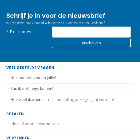
Schrijf je in voor de nieuwsbrief
wij sturen maximaal 4 keer per jaar een nieuwsbrief.
*
E-mailadres:
VEEL GESTELDE VRAGEN
Hoe snel verzenden jullie?
Kan ik ook langs komen?
Hoe weet ik wanneer mijn bestelling bezorgd gaat worden?
BETALEN
Ideal of vooruit overmaken
VERZENDEN