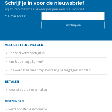
Schrijf je in voor de nieuwsbrief
wij sturen maximaal 4 keer per jaar een nieuwsbrief.
*
E-mailadres:
VEEL GESTELDE VRAGEN
Hoe snel verzenden jullie?
Kan ik ook langs komen?
Hoe weet ik wanneer mijn bestelling bezorgd gaat worden?
BETALEN
Ideal of vooruit overmaken
VERZENDEN
Verzendosten & informatie