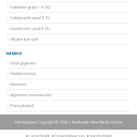
Pakketten gratis > € 50,-
Palletvracht vanaf € 25,-
Gasflessen vanaf € 25,-
Afhalen kan ook
HANDIG
Onze gegevens
Klantenservice
Retouren
Algemene voorwaarden
Privacybeleid
Van Kampen Copyright © 2026 | Realisatie: New Media Online
Lastechniek
Drukregelaar gas
Hardsoldeer