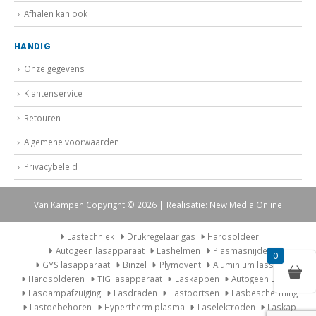
Afhalen kan ook
HANDIG
Onze gegevens
Klantenservice
Retouren
Algemene voorwaarden
Privacybeleid
Van Kampen Copyright © 2026 | Realisatie: New Media Online
Lastechniek
Drukregelaar gas
Hardsoldeer
Autogeen lasapparaat
Lashelmen
Plasmasnijder
0
GYS lasapparaat
Binzel
Plymovent
Aluminium lassen
Hardsolderen
TIG lasapparaat
Laskappen
Autogeen Lasset
Lasdampafzuiging
Lasdraden
Lastoortsen
Lasbescherming
Lastoebehoren
Hypertherm plasma
Laselektroden
Laskap