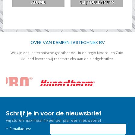
XFUME
SLIJTDELENSETS
OVER VAN KAMPEN LASTECHNIEK BV
Wij zijn een lastechnische groothandel. In de regio Noord- en Zuid-
Holland leveren wij rechtstreeks aan de eindgebruiker.
Schrijf je in voor de nieuwsbrief
wij sturen maximaal 4 keer per jaar een nieuwsbrief.
*
E-mailadres: