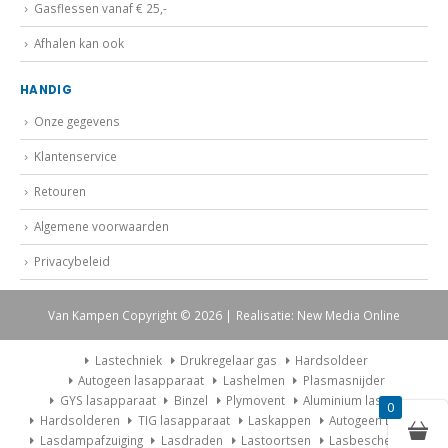
Gasflessen vanaf € 25,-
Afhalen kan ook
HANDIG
Onze gegevens
Klantenservice
Retouren
Algemene voorwaarden
Privacybeleid
Van Kampen Copyright © 2026 | Realisatie: New Media Online
Lastechniek
Drukregelaar gas
Hardsoldeer
Autogeen lasapparaat
Lashelmen
Plasmasnijder
GYS lasapparaat
Binzel
Plymovent
Aluminium lassen
0
Hardsolderen
TIG lasapparaat
Laskappen
Autogeen Lasset
Lasdampafzuiging
Lasdraden
Lastoortsen
Lasbescherming