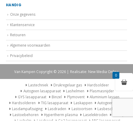
HANDIG
Onze gegevens
Klantenservice
Retouren
Algemene voorwaarden
Privacybeleid
Van Kampen Copyright © 2026 | Realisatie: New Media Online
0
Lastechniek
Drukregelaar gas
Hardsoldeer
Autogeen lasapparaat
Lashelmen
Plasmasnijder
GYS lasapparaat
Binzel
Plymovent
Aluminium lassen
Hardsolderen
TIG lasapparaat
Laskappen
Autogeen Lasset
Lasdampafzuiging
Lasdraden
Lastoortsen
Lasbescherming
Lastoebehoren
Hypertherm plasma
Laselektroden
Laskap
Lashelm
Lasdraad
Co2 lasapparaat
MIG lasapparaat
Lasdampafzuiging
Wat is TIG lassen?
Lashelm Speedglas
Lastoebehoren