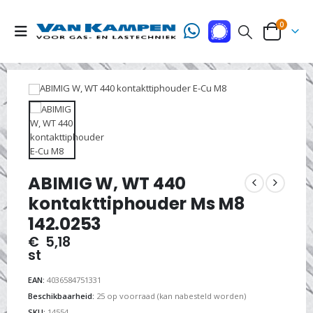
0
ABIMIG W, WT 440
kontakttiphouder Ms M8
142.0253
€
5,18
st
EAN:
4036584751331
Beschikbaarheid:
25 op voorraad (kan nabesteld worden)
SKU:
14554