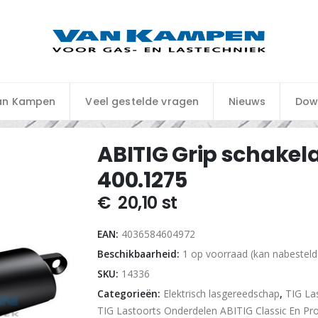
an Kampen
Veel gestelde vragen
Nieuws
Dow
ABITIG Grip schakela
400.1275
€
20,10
st
EAN:
4036584604972
Beschikbaarheid:
1 op voorraad (kan nabestel
SKU:
14336
Categorieën:
Elektrisch lasgereedschap
,
TIG La
TIG Lastoorts Onderdelen ABITIG Classic En Pr