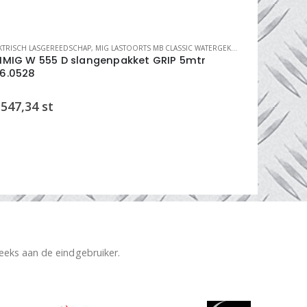
KTRISCH LASGEREEDSCHAP
,
MIG LASTOORTS MB CLASSIC WATERGEKOELDE
ELEKTRISCH LA
,
MIG LASTOOR
IMIG W 555 D slangenpakket GRIP 5mtr
lastoorts 
6.0528
547,34
st
€
162,96
reeks aan de eindgebruiker.