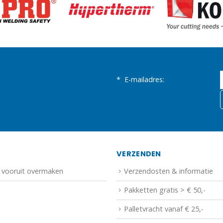
*
E-mailadres:
N
VERZENDEN
f vooruit overmaken
Verzendosten & informatie
Pakketten gratis > € 50,-
Palletvracht vanaf € 25,-