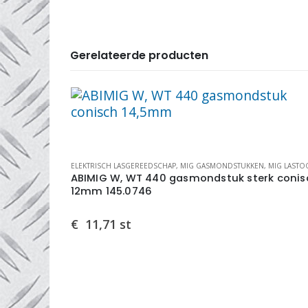
Gerelateerde producten
DELEN
,
MIG ZWANENHALZEN
ELEKTRISCH LASGEREEDSCHAP
,
MIG GASMONDSTUKKEN
,
MIG LASTOORTS ONDERD
2
ABIMIG W, WT 440 gasmondstuk sterk conis
12mm 145.0746
€
11,71
st