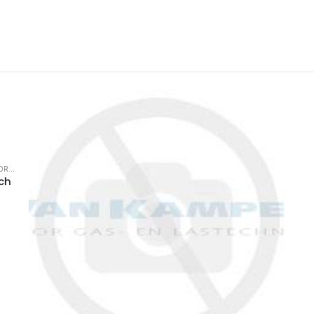
ELEN
ch