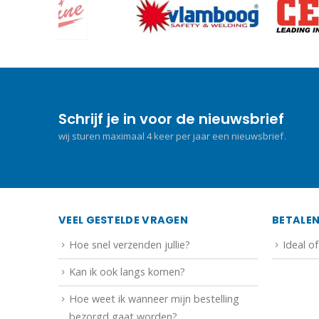
Schrijf je in voor de nieuwsbrief
wij sturen maximaal 4 keer per jaar een nieuwsbrief.
VEEL GESTELDE VRAGEN
BETALE
Hoe snel verzenden jullie?
Ideal o
Kan ik ook langs komen?
Hoe weet ik wanneer mijn bestelling
bezorgd gaat worden?