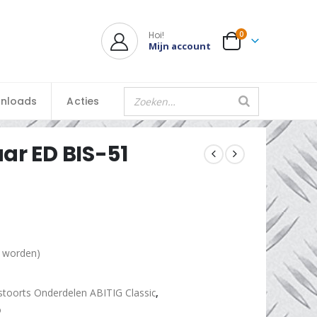
Hoi!
0
Mijn account
nloads
Acties
ar ED BIS-51
d worden)
stoorts Onderdelen ABITIG Classic
,
o