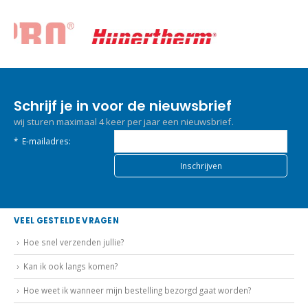
Schrijf je in voor de nieuwsbrief
wij sturen maximaal 4 keer per jaar een nieuwsbrief.
*
E-mailadres:
VEEL GESTELDE VRAGEN
Hoe snel verzenden jullie?
Kan ik ook langs komen?
Hoe weet ik wanneer mijn bestelling bezorgd gaat worden?