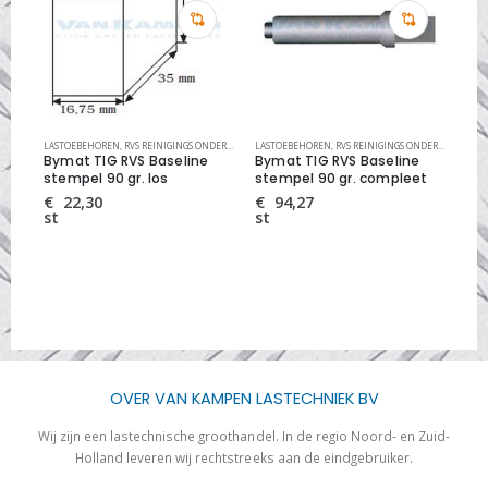
ELEN
LASTOEBEHOREN
,
RVS REINIGINGS SYSTEMEN
,
RVS REINIGINGS ONDERDELEN
LASTOEBEHOREN
,
RVS REINIGINGS SYSTEMEN
,
RVS REINIGINGS ONDERDELEN
LAS
,
RV
 5
Bymat TIG RVS Baseline
Bymat TIG RVS Baseline
By
stempel 90 gr. los
stempel 90 gr. compleet
vlo
ltr 
€
22,30
€
94,27
st
st
€
bus
OVER VAN KAMPEN LASTECHNIEK BV
Wij zijn een lastechnische groothandel. In de regio Noord- en Zuid-
Holland leveren wij rechtstreeks aan de eindgebruiker.