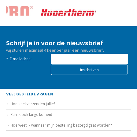
Schrijf je in voor de nieuwsbrief
wij sturen maximaal 4 keer per jaar een nieuwsbrief.
*
E-mailadres:
VEEL GESTELDE VRAGEN
Hoe snel verzenden jullie?
Kan ik ook langs komen?
Hoe weet ik wanneer mijn bestelling bezorgd gaat worden?