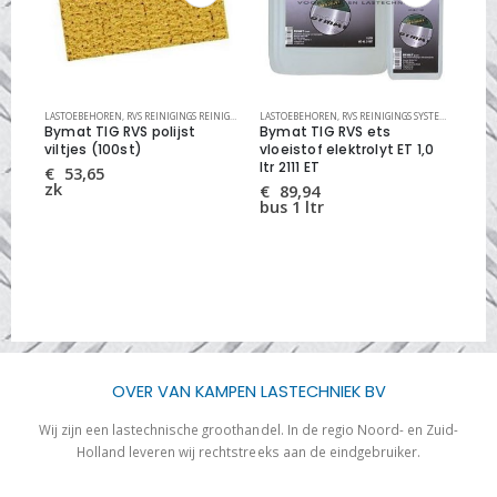
LASTOEBEHOREN
,
RVS REINIGINGS REINIGINGS EN MARKEER VILTJES
LASTOEBEHOREN
,
RVS REINIGINGS SYSTEMEN
,
RVS REINIGINGS SYSTEMEN
,
RVS RE
LAS
Bymat TIG RVS polijst
Bymat TIG RVS ets
By
viltjes (100st)
vloeistof elektrolyt ET 1,0
st
ltr 2111 ET
€
53,65
€
zk
st
€
89,94
bus 1 ltr
OVER VAN KAMPEN LASTECHNIEK BV
Wij zijn een lastechnische groothandel. In de regio Noord- en Zuid-
Holland leveren wij rechtstreeks aan de eindgebruiker.