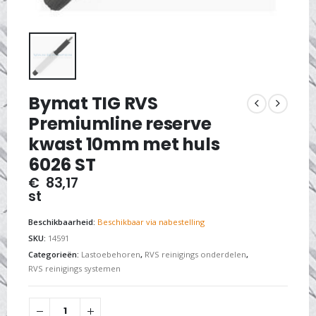
Bymat TIG RVS
Premiumline reserve
kwast 10mm met huls
6026 ST
€
83,17
st
Beschikbaarheid:
Beschikbaar via nabestelling
SKU:
14591
Categorieën:
Lastoebehoren
,
RVS reinigings onderdelen
,
RVS reinigings systemen