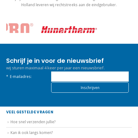
Holland leveren wij rechtstreeks aan de eindgebruiker.
Schrijf je in voor de nieuwsbrief
wij sturen maximaal 4 keer per jaar een nieuwsbrief.
*
E-mailadres:
VEEL GESTELDE VRAGEN
Hoe snel verzenden jullie?
Kan ik ook langs komen?