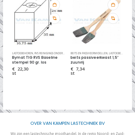
ELEN
LASTOEBEHOREN
,
RVS REINIGINGS SYSTEMEN
,
RVS REINIGINGS ONDERDELEN
BEITS EN PASSIVEERMIDELLEN
,
RVS REINIGINGS SYSTEMEN
,
LASTOEBEHOREN
LAS
,
RV
Bymat TIG RVS Baseline
beits passiveerkwast 1,5″
By
stempel 90 gr. los
zuurvrij
vlo
ltr
€
22,30
€
7,34
st
st
€
bus
OVER VAN KAMPEN LASTECHNIEK BV
Wij zijn een lastechnische groothandel. In de regio Noord- en Zuid-