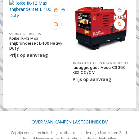
SNIJMACHINE BRANDERSETS
Koike IK-12 Max
snijbranderset L-100 Heavy
Duty
,
RVS REINIGINGS SYSTEMEN
AGGREGATEN
,
ELEKTRISCH LASGEREEDSCHAP
,
LASAGG
L
lasaggregaat Mosa CS 350
w
KSX CC/CV
s
OVER VAN KAMPEN LASTECHNIEK BV
Wij zijn een lastechnische groothandel. In de regio Noord- en Zuid-
Holland leveren wij rechtstreeks aan de eindgebruiker.