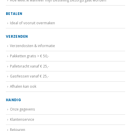
Hoe weet ik wanneer mijn bestelling bezorgd gaat worden?
BETALEN
Ideal of vooruit overmaken
VERZENDEN
Verzendosten & informatie
Pakketten gratis > € 50,-
Palletvracht vanaf € 25,-
Gasflessen vanaf € 25,-
Afhalen kan ook
HANDIG
Onze gegevens
Klantenservice
Retouren