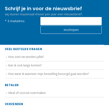
Schrijf je in voor de nieuwsbrief
wij sturen maximaal 4 keer per jaar een nieuwsbrief.
*
E-mailadres:
VEEL GESTELDE VRAGEN
Hoe snel verzenden jullie?
Kan ik ook langs komen?
Hoe weet ik wanneer mijn bestelling bezorgd gaat worden?
BETALEN
Ideal of vooruit overmaken
VERZENDEN