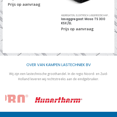
,
PM SLIJTDELEN
AGGREGATEN
,
ELEKTRISCH LASGEREEDSCHAP
,
LASAGG
EL
lasaggregaat Mosa TS 300
l
KSX/EL
5
OVER VAN KAMPEN LASTECHNIEK BV
Wij zijn een lastechnische groothandel. In de regio Noord- en Zuid-
Holland leveren wij rechtstreeks aan de eindgebruiker.