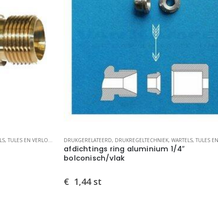
EN
DRUKGERELATEERD
,
DRUKREGELTECHNIEK
,
WARTELS, TULES EN VERLOPEN
DRU
afdichtings ring aluminium 1/4″
dr
bolconisch/vlak
€
1,44
st
€