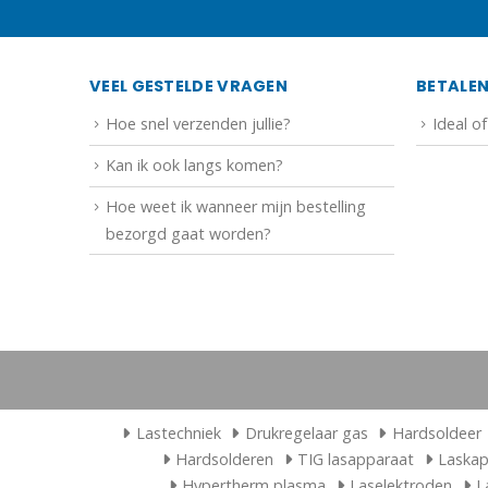
VEEL GESTELDE VRAGEN
BETALE
Hoe snel verzenden jullie?
Ideal o
Kan ik ook langs komen?
Hoe weet ik wanneer mijn bestelling
bezorgd gaat worden?
Lastechniek
Drukregelaar gas
Hardsoldeer
Hardsolderen
TIG lasapparaat
Laska
Hypertherm plasma
Laselektroden
L