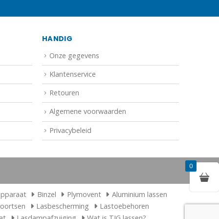
HANDIG
Onze gegevens
Klantenservice
Retouren
Algemene voorwaarden
Privacybeleid
0
apparaat
Binzel
Plymovent
Aluminium lassen
toortsen
Lasbescherming
Lastoebehoren
at
Lasdampafzuiging
Wat is TIG lassen?