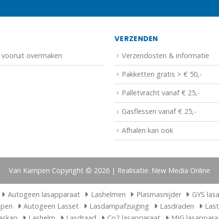
N
VERZENDEN
f vooruit overmaken
Verzendosten & informatie
Pakketten gratis > € 50,-
Palletvracht vanaf € 25,-
Gasflessen vanaf € 25,-
Afhalen kan ook
Van Kampen Copyright © 2026 | Realisatie: New Media Online
Autogeen lasapparaat
Lashelmen
Plasmasnijder
GYS las
ppen
Autogeen Lasset
Lasdampafzuiging
Lasdraden
Las
askap
Lashelm
Lasdraad
Co2 lasapparaat
MIG lasappara