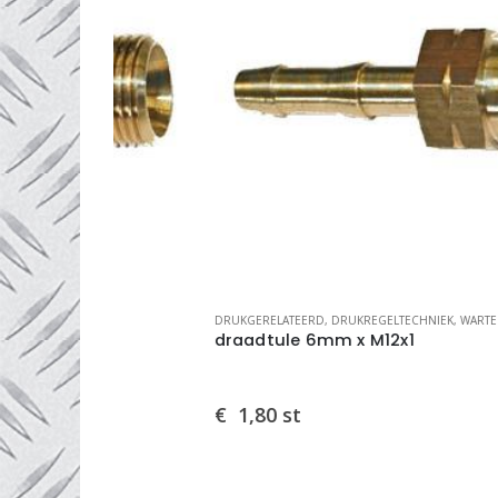
DRUKGERELATEERD
,
DRUKREGELTECHNIEK
,
WARTELS, TULES EN VERLOP
draadtule 6mm x M12x1
€
1,80
st