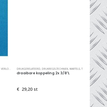
KGERELATEERD
,
DRUKREGELTECHNIEK
,
WARTELS, TULES EN VERLOPEN
DRUKGERELATE
aaibare koppeling 2x 3/8″L
draadtule
29,20
st
€
5,45
st