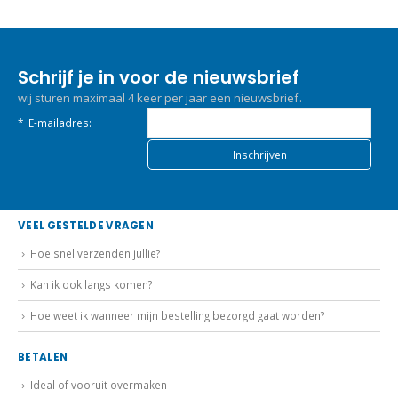
Schrijf je in voor de nieuwsbrief
wij sturen maximaal 4 keer per jaar een nieuwsbrief.
*
E-mailadres:
VEEL GESTELDE VRAGEN
Hoe snel verzenden jullie?
Kan ik ook langs komen?
Hoe weet ik wanneer mijn bestelling bezorgd gaat worden?
BETALEN
Ideal of vooruit overmaken