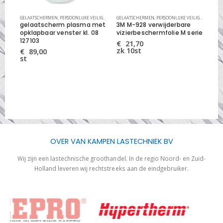
KE VEILIGHEID
GELAATSCHERMEN
,
PERSOONLIJKE VEILIGHEID
GELAATSCHERMEN
,
PERSOONLIJKE VEILIGHEID
GEL
gelaatscherm plasma met
3M M-928 verwijderbare
ge
(M-
opklapbaar venster kl. 08
vizierbeschermfolie M serie
Bul
127103
€
21,70
€
zk 10st
st
€
89,00
st
OVER VAN KAMPEN LASTECHNIEK BV
Wij zijn een lastechnische groothandel. In de regio Noord- en Zuid-
Holland leveren wij rechtstreeks aan de eindgebruiker.