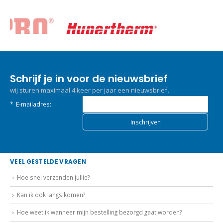
Schrijf je in voor de nieuwsbrief
wij sturen maximaal 4 keer per jaar een nieuwsbrief.
*
E-mailadres:
VEEL GESTELDE VRAGEN
Hoe snel verzenden jullie?
Kan ik ook langs komen?
Hoe weet ik wanneer mijn bestelling bezorgd gaat worden?