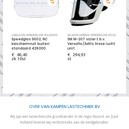
KE VEILIGHEID
LASGLAZEN
,
PERSOONLIJKE VEILIGHEID
GELAATSCHERMEN
,
PERSOONLIJKE VEILIGHEID
GEL
Speedglas 9002, NC
3M M-207 vizier t.b.v.
ge
beschermruit buiten
Versaflo/Adflo frisse lucht
opk
standaard 426000
unit
12
€
46,40
€
294,93
€
zk 10st
st
st
OVER VAN KAMPEN LASTECHNIEK BV
Wij zijn een lastechnische groothandel. In de regio Noord- en Zuid-
Holland leveren wij rechtstreeks aan de eindgebruiker.