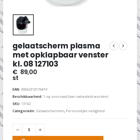
gelaatscherm plasma
met opklapbaar venster
kl. 08 127103
€
89,00
st
EAN:
00662310176419
Beschikbaarheid:
1 op voorraad (kan nabesteld worden)
SKU:
13162
Categorieën:
Gelaatschermen
,
Persoonlijke veiligheid