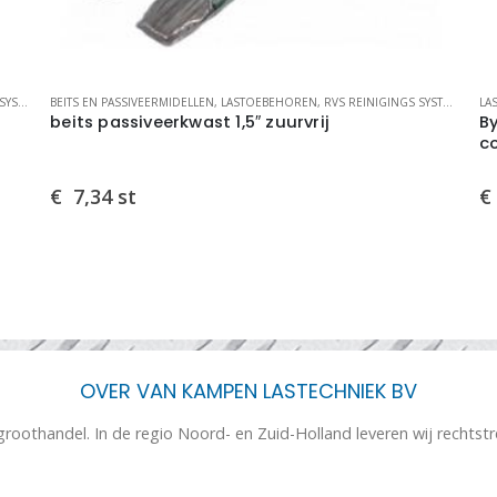
MEN
BEITS EN PASSIVEERMIDELLEN
,
LASTOEBEHOREN
,
RVS REINIGINGS SYSTEMEN
LA
beits passiveerkwast 1,5″ zuurvrij
By
co
€
7,34
st
€
OVER VAN KAMPEN LASTECHNIEK BV
 groothandel. In de regio Noord- en Zuid-Holland leveren wij rechtst