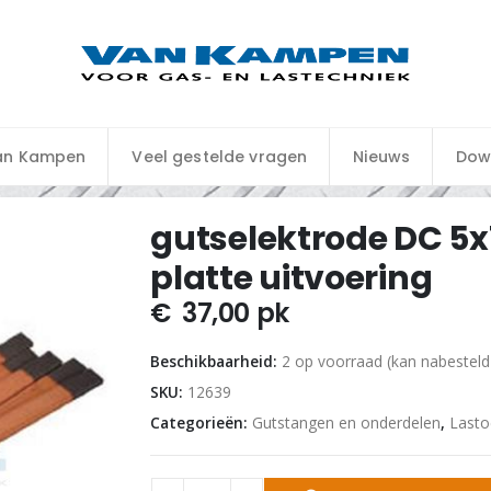
an Kampen
Veel gestelde vragen
Nieuws
Dow
gutselektrode DC 5
platte uitvoering
€
37,00
pk
Beschikbaarheid:
2 op voorraad (kan nabestel
SKU:
12639
Categorieën:
Gutstangen en onderdelen
,
Last