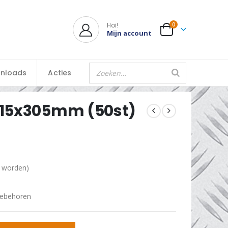
Hoi!
0
Mijn account
nloads
Acties
x15x305mm (50st)
d worden)
oebehoren