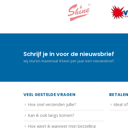
Schrijf je in voor de nieuwsbrief
wij sturen maximaal 4 keer per jaar een nieuwsbrief.
VEEL GESTELDE VRAGEN
BETALE
Hoe snel verzenden jullie?
Ideal o
Kan ik ook langs komen?
Hoe weet ik wanneer mijn bestelling