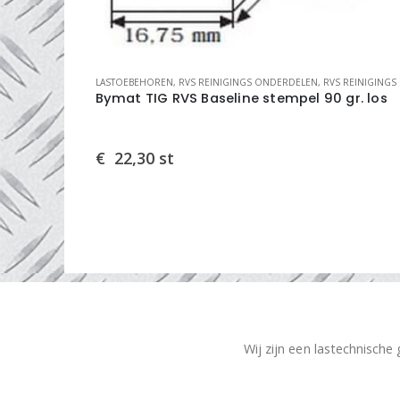
INIGINGS SYSTEMEN
LASTOEBEHOREN
,
RVS REINIGINGS ONDERDELEN
,
RVS REINIGINGS SYSTE
or klem
Bymat TIG RVS Baseline stempel 90 gr. los
€
22,30
st
Wij zijn een lastechnische