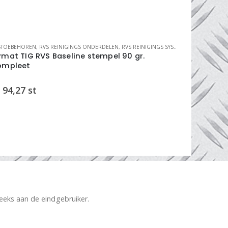
STOEBEHOREN
,
RVS REINIGINGS ONDERDELEN
,
RVS REINIGINGS SYSTEMEN
LASTOEBEHORE
mat TIG RVS Baseline stempel 90 gr.
Bymat TIG 
mpleet
2105 ET
94,27
st
€
50,29
b
reeks aan de eindgebruiker.