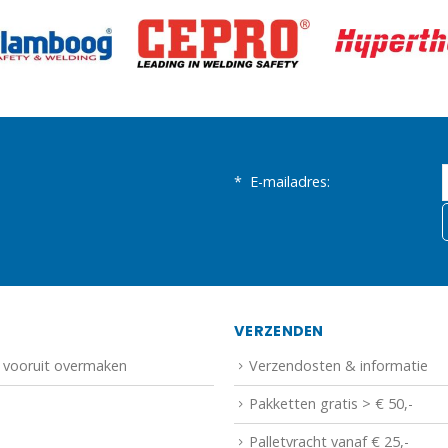
*
E-mailadres:
N
VERZENDEN
f vooruit overmaken
Verzendosten & informatie
Pakketten gratis > € 50,-
Palletvracht vanaf € 25,-