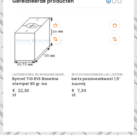
Gerelateerde producten
ELEN
LASTOEBEHOREN
,
RVS REINIGINGS SYSTEMEN
,
RVS REINIGINGS ONDERDELEN
BEITS EN PASSIVEERMIDELLEN
,
RVS REINIGINGS SYSTEMEN
,
LASTOEBEHOREN
BAC
,
RV
Bymat TIG RVS Baseline
beits passiveerkwast 1,5″
al
stempel 90 gr. los
zuurvrij
gl
€
22,30
€
7,34
€
st
st
rol