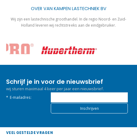
OVER VAN KAMPEN LASTECHNIEK BV
Wij zijn een lastechnische groothandel. In de regio Noord- en Zuid-
Holland leveren wij rechtstreeks aan de eindgebruiker.
Schrijf je in voor de nieuwsbrief
wij sturen maximaal 4 keer per jaar een nieuwsbrief.
*
E-mailadres:
VEEL GESTELDE VRAGEN