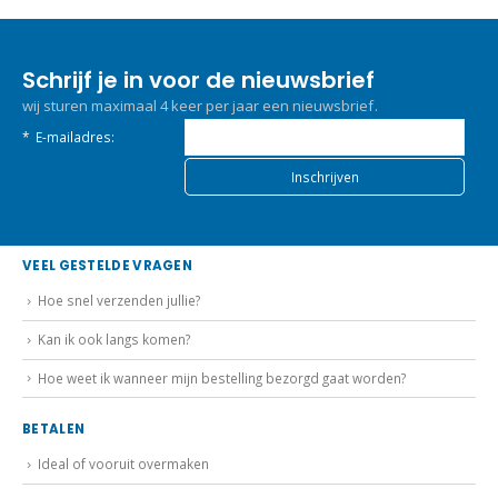
Schrijf je in voor de nieuwsbrief
wij sturen maximaal 4 keer per jaar een nieuwsbrief.
*
E-mailadres:
VEEL GESTELDE VRAGEN
Hoe snel verzenden jullie?
Kan ik ook langs komen?
Hoe weet ik wanneer mijn bestelling bezorgd gaat worden?
BETALEN
Ideal of vooruit overmaken