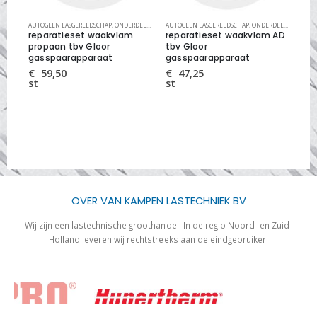
SETS
TOGEEN
AUTOGEEN LASGEREEDSCHAP
,
ONDERDELEN EN REPARATIESETS
,
ONDERDELEN AUTOGEEN
AUTOGEEN LASGEREEDSCHAP
,
ONDERDELEN EN REPARATIESETS
,
ONDERDELEN AUTOGEEN
AUT
reparatieset waakvlam
reparatieset waakvlam AD
Lil
propaan tbv Gloor
tbv Gloor
la
gasspaarapparaat
gasspaarapparaat
€
st
€
59,50
€
47,25
st
st
OVER VAN KAMPEN LASTECHNIEK BV
Wij zijn een lastechnische groothandel. In de regio Noord- en Zuid-
Holland leveren wij rechtstreeks aan de eindgebruiker.