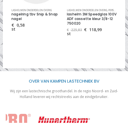
KE VEILIGHEID
LASHELMEN ONDERDELEN OVERIG
LASHELMEN ONDERDELEN OVERIG
,
PERSOONLIJKE VEILIGHEID
LAS
nagelring tbv Snip & Snap
lashelm 3M Speedglas 100V
kn
nagel
ADF cassette kleur 3/8-12
3vo
750020
€
0,58
€
st
st
Oorspronkelijke
Huidige
€
118,99
€
225,83
prijs
prijs
st
was:
is:
€ 225,83.
€ 118,99.
OVER VAN KAMPEN LASTECHNIEK BV
Wij zijn een lastechnische groothandel. In de regio Noord- en Zuid-
Holland leveren wij rechtstreeks aan de eindgebruiker.