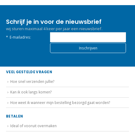
Schrijf je in voor de nieuwsbrief
wij sturen maximaal 4 keer per jaar een nieuwsbrief.
*
E-mailadres:
VEEL GESTELDE VRAGEN
Hoe snel verzenden jullie?
Kan ik ook langs komen?
Hoe weet ik wanneer mijn bestelling bezorgd gaat worden?
BETALEN
Ideal of vooruit overmaken