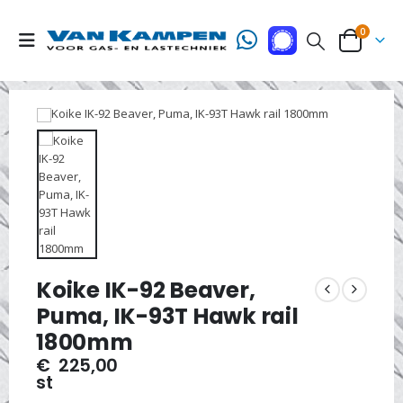
0
Koike IK-92 Beaver,
Puma, IK-93T Hawk rail
1800mm
€
225,00
st