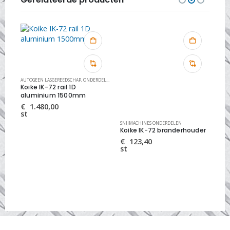
ATIESETS
AUTOGEEN LASGEREEDSCHAP
,
SNIJMACHINES ONDERDELEN
,
ONDERDELEN EN REPARATIESETS
,
SNIJMACHINES ONDERDELEN
r
Koike IK-72 rail 1D
aluminium 1500mm
€
1.480,00
st
SNIJMACHINES ONDERDELEN
SNI
Koike IK-72 branderhouder
Koi
ada
€
123,40
st
€
st