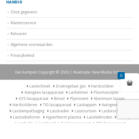
HANDIG
Onze gegevens
Klantenservice
Retouren
Algemene voorwaarden
Privacybeleid
Van Kampen Copyright © 2026 | Realisatie: New Media Online
0
Lastechniek
Drukregelaar gas
Hardsoldeer
Autogeen lasapparaat
Lashelmen
Plasmasnijder
GYS lasapparaat
Binzel
Plymovent
Aluminium lassen
Hardsolderen
TIG lasapparaat
Laskappen
Autogeen Lasset
Lasdampafzuiging
Lasdraden
Lastoortsen
Lasbescherming
Lastoebehoren
Hypertherm plasma
Laselektroden
Laskap
Lashelm
Lasdraad
Co2 lasapparaat
MIG lasapparaat
Lasdampafzuiging
Wat is TIG lassen?
Lashelm Speedglas
Lastoebehoren