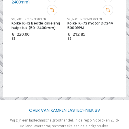
SNIJMACHINES ONDERDELEN
SNIJMACHINES ONDERDELEN
Koike IK-12 Beatle cirkelsnij
Koike IK-72 motor DC24V
hulpstuk (50-2400mm)
5000RPM
€
220,00
€
212,85
st
st
SNI
Koi
€
st
OVER VAN KAMPEN LASTECHNIEK BV
Wij zijn een lastechnische groothandel. In de regio Noord- en Zuid-
Holland leveren wij rechtstreeks aan de eindgebruiker.