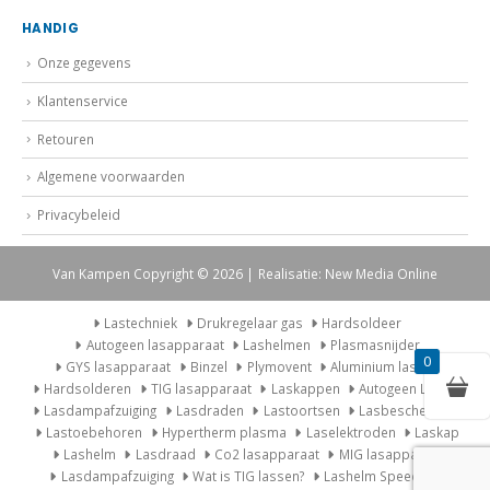
HANDIG
Onze gegevens
Klantenservice
Retouren
Algemene voorwaarden
Privacybeleid
Van Kampen Copyright © 2026 | Realisatie: New Media Online
Lastechniek
Drukregelaar gas
Hardsoldeer
Autogeen lasapparaat
Lashelmen
Plasmasnijder
GYS lasapparaat
Binzel
Plymovent
Aluminium lassen
0
Hardsolderen
TIG lasapparaat
Laskappen
Autogeen Lasset
Lasdampafzuiging
Lasdraden
Lastoortsen
Lasbescherming
Lastoebehoren
Hypertherm plasma
Laselektroden
Laskap
Lashelm
Lasdraad
Co2 lasapparaat
MIG lasapparaat
Lasdampafzuiging
Wat is TIG lassen?
Lashelm Speedglas
Lastoebehoren