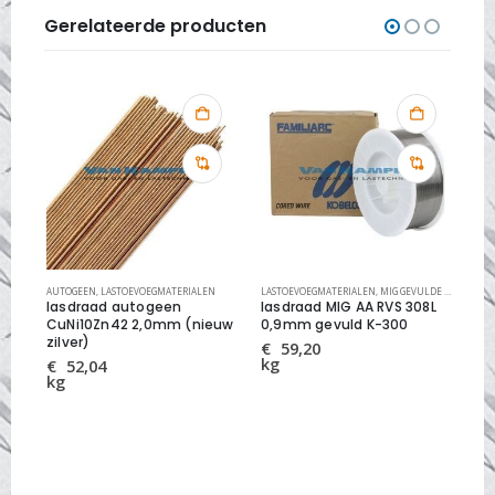
Gerelateerde producten
AUTOGEEN
,
LASTOEVOEGMATERIALEN
LASTOEVOEGMATERIALEN
,
MIG GEVULDE LASDRADEN RVS
AUT
lasdraad autogeen
lasdraad MIG AA RVS 308L
la
0mm
CuNi10Zn42 2,0mm (nieuw
0,9mm gevuld K-300
2,
zilver)
€
59,20
€
kg
kg
€
52,04
kg