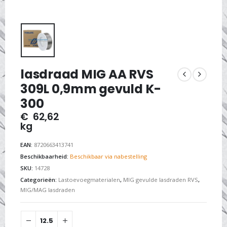
lasdraad MIG AA RVS
309L 0,9mm gevuld K-
300
€
62,62
kg
EAN:
8720663413741
Beschikbaarheid:
Beschikbaar via nabestelling
SKU:
14728
Categorieën:
Lastoevoegmaterialen
,
MIG gevulde lasdraden RVS
,
MIG/MAG lasdraden