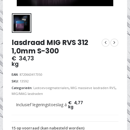
lasdraad MIG RVS 312
1,0mm S-300
€
34,73
kg
EAN:
8720663417350
SKU:
13592
Categorieën:
Lastoevoegmaterialen
,
MIG massieve lasdraden RVS
,
MIG/MAG lasdraden
€
4,77
Inclusief legeringstoeslag á
kg
15 op voorraad (kan nabesteld worden)