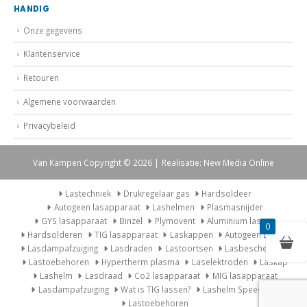
Onze gegevens
Klantenservice
Retouren
Algemene voorwaarden
Privacybeleid
Van Kampen Copyright © 2026 | Realisatie: New Media Online
Lastechniek
Drukregelaar gas
Hardsoldeer
Autogeen lasapparaat
Lashelmen
Plasmasnijder
GYS lasapparaat
Binzel
Plymovent
Aluminium lassen
Hardsolderen
TIG lasapparaat
Laskappen
Autogeen Lasset
0
Lasdampafzuiging
Lasdraden
Lastoortsen
Lasbescherming
Lastoebehoren
Hypertherm plasma
Laselektroden
Laskap
Lashelm
Lasdraad
Co2 lasapparaat
MIG lasapparaat
Lasdampafzuiging
Wat is TIG lassen?
Lashelm Speedglas
Lastoebehoren