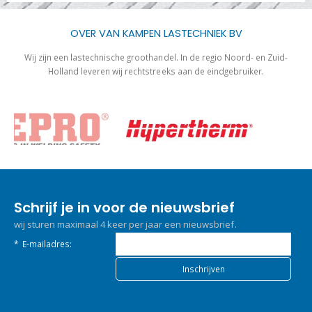
OVER VAN KAMPEN LASTECHNIEK BV
Wij zijn een lastechnische groothandel. In de regio Noord- en Zuid-
Holland leveren wij rechtstreeks aan de eindgebruiker.
Schrijf je in voor de nieuwsbrief
wij sturen maximaal 4 keer per jaar een nieuwsbrief.
*
E-mailadres: