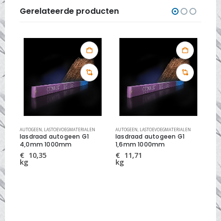
Gerelateerde producten
AUTOGEEN
,
LASTOEVOEGMATERIALEN
AUTOGEEN
,
LASTOEVOEGMATERIALEN
LAS
lasdraad autogeen G1
lasdraad autogeen G1
la
4,0mm 1000mm
1,6mm 1000mm
22
€
10,35
€
11,71
kg
kg