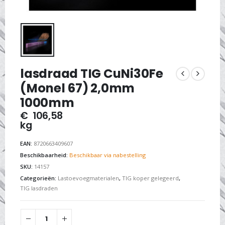
lasdraad TIG CuNi30Fe
(Monel 67) 2,0mm
1000mm
€
106,58
kg
EAN:
8720663409607
Beschikbaarheid:
Beschikbaar via nabestelling
SKU:
14157
Categorieën:
Lastoevoegmaterialen
,
TIG koper gelegeerd
,
TIG lasdraden