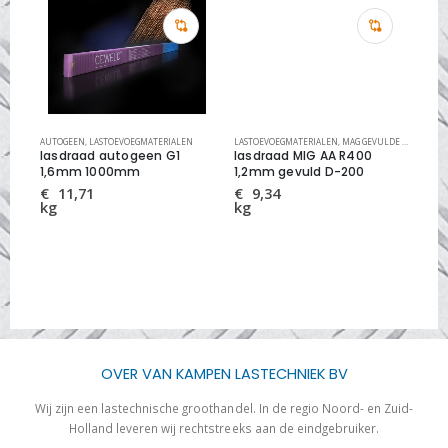
EN RVS
AUTOGEEN
,
MIG/MAG LASDRADEN
,
LASTOEVOEGMATERIALEN
LASTOEVOEGMATERIALEN
,
MAG GEVULDE LASDRADEN STAAL
AUT
lasdraad autogeen G1
lasdraad MIG AA R400
la
00
1,6mm 1000mm
1,2mm gevuld D-200
Cu
2,
€
11,71
€
9,34
kg
kg
€
kg
OVER VAN KAMPEN LASTECHNIEK BV
Wij zijn een lastechnische groothandel. In de regio Noord- en Zuid-
Holland leveren wij rechtstreeks aan de eindgebruiker.