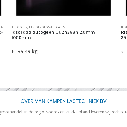
BEKLEDE LASELECTRODEN
,
BMBE SPECIALS
,
LASTOEVOEGMATERIALEN
AU
laselektrode Ceweld E DUR 62 S 3,2mm
la
350mm/2,5kg
1
€
147,00
blk
€
OVER VAN KAMPEN LASTECHNIEK BV
 groothandel. In de regio Noord- en Zuid-Holland leveren wij rechtst