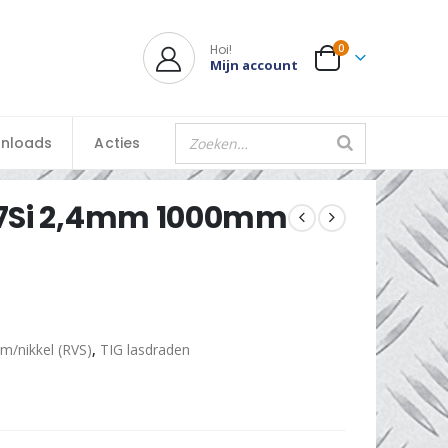
Hoi!
0
Mijn account
nloads
Acties
07Si 2,4mm 1000mm
m/nikkel (RVS)
,
TIG lasdraden