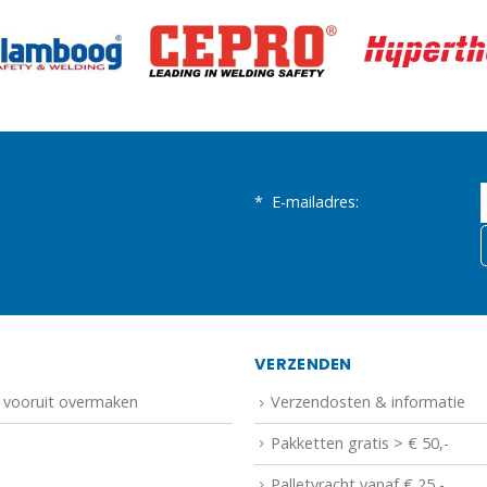
*
E-mailadres:
N
VERZENDEN
f vooruit overmaken
Verzendosten & informatie
Pakketten gratis > € 50,-
Palletvracht vanaf € 25,-