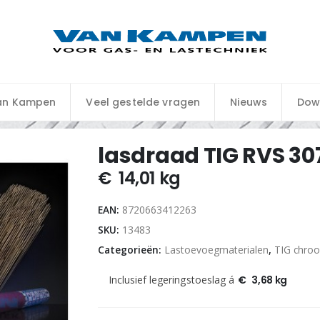
an Kampen
Veel gestelde vragen
Nieuws
Dow
lasdraad TIG RVS 3
€
14,01
kg
EAN:
8720663412263
SKU:
13483
Categorieën:
Lastoevoegmaterialen
,
TIG chroo
Inclusief legeringstoeslag á
€
3,68
kg