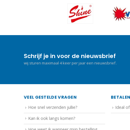
Schrijf je in voor de nieuwsbrief
wij sturen maximaal 4 keer per jaar een nieuwsbrief.
VEEL GESTELDE VRAGEN
BETALE
Hoe snel verzenden jullie?
Ideal o
Kan ik ook langs komen?
Hoe weet ik wanneer mijn bestelling