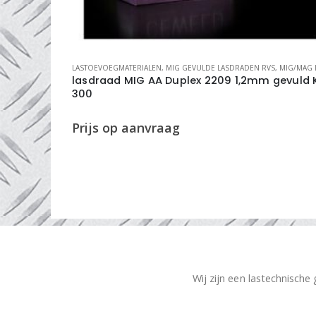
S
,
MIG/MAG LASDRADEN
AUTOGEEN
,
LASTOEVOEGMATERIALEN
gevuld K-
lasdraad autogeen CuZn39Sn 2,0mm
1000mm
€
35,49
kg
Wij zijn een lastechnische