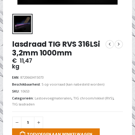
lasdraad TIG RVS 316LSi
3,2mm 1000mm
€
11,47
kg
EAN:
8720663415073
Beschikbaarheid:
5 op voorraad (kan nabesteld worden)
SKU:
10653
Categorieën:
Lastoevoegmaterialen
,
TIG chroom/nikkel (RVS)
,
TIG lasdraden
TOEVOEGEN AAN WINKELWAGEN