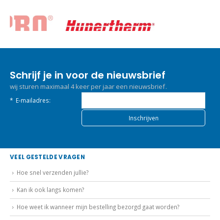
Schrijf je in voor de nieuwsbrief
wij sturen maximaal 4 keer per jaar een nieuwsbrief.
*
E-mailadres:
VEEL GESTELDE VRAGEN
Hoe snel verzenden jullie?
Kan ik ook langs komen?
Hoe weet ik wanneer mijn bestelling bezorgd gaat worden?