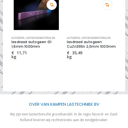
AUTOGEEN
,
LASTOEVOEGMATERIALEN
AUTOGEEN
,
LASTOEVOEGMATERIALEN
LAS
lasdraad autogeen G1
lasdraad autogeen
la
1,6mm 1000mm
CuZn39Sn 2,0mm 1000mm
10
€
11,71
€
35,49
€
kg
kg
kg
OVER VAN KAMPEN LASTECHNIEK BV
Wij zijn een lastechnische groothandel. In de regio Noord- en Zuid-
Holland leveren wij rechtstreeks aan de eindgebruiker.