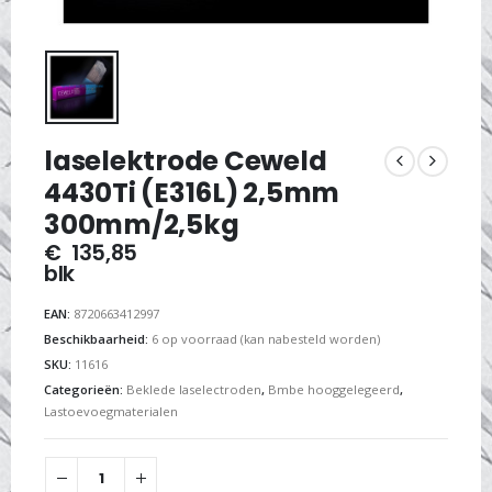
laselektrode Ceweld
4430Ti (E316L) 2,5mm
300mm/2,5kg
€
135,85
blk
EAN:
8720663412997
Beschikbaarheid:
6 op voorraad (kan nabesteld worden)
SKU:
11616
Categorieën:
Beklede laselectroden
,
Bmbe hooggelegeerd
,
Lastoevoegmaterialen