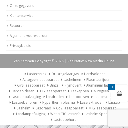
Onze gegevens
Klantenservice
Retouren
Algemene voorwaarden
Privacybeleid
Van Kampen Copyright © 2026 | Realisatie: New Media Online
Lastechniek
Drukregelaar gas
Hardsoldeer
Autogeen lasapparaat
Lashelmen
Plasmasnijder
GYS lasapparaat
Binzel
Plymovent
Aluminium lassen
0
Hardsolderen
TIG lasapparaat
Laskappen
Autogeen Lasset
Lasdampafzuiging
Lasdraden
Lastoortsen
Lasbescherming
Lastoebehoren
Hypertherm plasma
Laselektroden
Laskap
Lashelm
Lasdraad
Co2 lasapparaat
MIG lasapparaat
Lasdampafzuiging
Wat is TIG lassen?
Lashelm Speedglas
Lastoebehoren