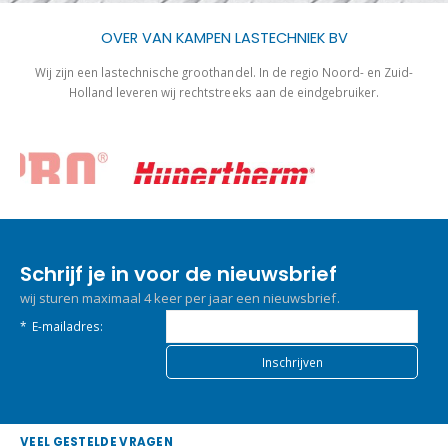
OVER VAN KAMPEN LASTECHNIEK BV
Wij zijn een lastechnische groothandel. In de regio Noord- en Zuid-
Holland leveren wij rechtstreeks aan de eindgebruiker.
Schrijf je in voor de nieuwsbrief
wij sturen maximaal 4 keer per jaar een nieuwsbrief.
*
E-mailadres:
VEEL GESTELDE VRAGEN