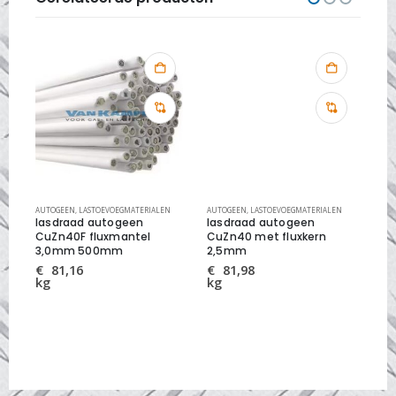
TRODEN
AUTOGEEN
,
LASTOEVOEGMATERIALEN
,
LASTOEVOEGMATERIALEN
AUTOGEEN
,
LASTOEVOEGMATERIALEN
AUT
ra
lasdraad autogeen
lasdraad autogeen
la
CuZn40F fluxmantel
CuZn40 met fluxkern
2,
3,0mm 500mm
2,5mm
€
kg
€
81,16
€
81,98
kg
kg