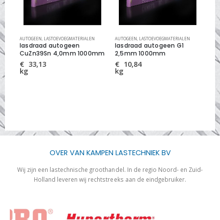
N STAAL
AUTOGEEN
,
,
LASTOEVOEGMATERIALEN
MIG/MAG LASDRADEN
AUTOGEEN
,
LASTOEVOEGMATERIALEN
AUT
lasdraad autogeen
lasdraad autogeen G1
la
CuZn39Sn 4,0mm 1000mm
2,5mm 1000mm
2,
€
33,13
€
10,84
€
kg
kg
kg
OVER VAN KAMPEN LASTECHNIEK BV
Wij zijn een lastechnische groothandel. In de regio Noord- en Zuid-
Holland leveren wij rechtstreeks aan de eindgebruiker.