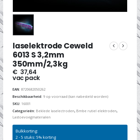
laselektrode Ceweld
6013 S 3,2mm
350mm/2,3kg
€
37,64
vac pack
EAN:
8720682050262
Beschikbaarheid:
9 op voorraad (kan nabesteld worden)
SKU:
16001
Categorieën:
Beklede laselectroden
,
Bmbe rutiel elektroden
,
Lastoevoegmaterialen
Bulkkorting:
2 - 5 stuks: 5% korting