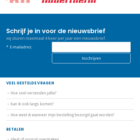
Schrijf je in voor de nieuwsbrief
wij sturen maximaal 4 keer per jaar een nieuwsbrief.
*
E-mailadres:
VEEL GESTELDE VRAGEN
Hoe snel verzenden jullie?
Kan ik ook langs komen?
Hoe weet ik wanneer mijn bestelling bezorgd gaat worden?
BETALEN
Ideal of vooruit overmaken