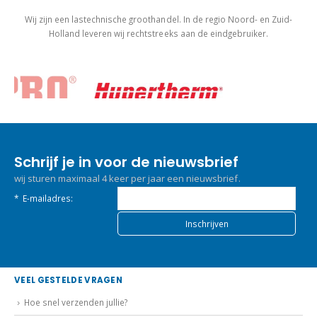
Wij zijn een lastechnische groothandel. In de regio Noord- en Zuid-
Holland leveren wij rechtstreeks aan de eindgebruiker.
Schrijf je in voor de nieuwsbrief
wij sturen maximaal 4 keer per jaar een nieuwsbrief.
*
E-mailadres:
VEEL GESTELDE VRAGEN
Hoe snel verzenden jullie?