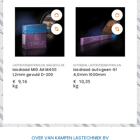
LASTOEVOEGMATERIALEN
,
MAG GEVULDE LASDRADEN STAAL
AUTOGEEN
,
,
LASTOEVOEGMATERIALEN
MIG/MAG LASDRADEN
LAS
lasdraad MIG AA M400
lasdraad autogeen G1
la
1,2mm gevuld D-200
4,0mm 1000mm
10
€
9,16
€
10,35
€
kg
kg
kg
OVER VAN KAMPEN LASTECHNIEK BV