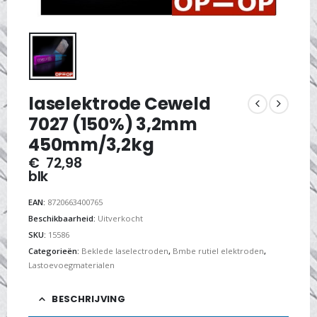
laselektrode Ceweld
7027 (150%) 3,2mm
450mm/3,2kg
€
72,98
blk
EAN:
8720663400765
Beschikbaarheid:
Uitverkocht
SKU:
15586
Categorieën:
Beklede laselectroden
,
Bmbe rutiel elektroden
,
Lastoevoegmaterialen
BESCHRIJVING