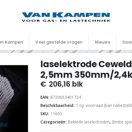
an Kampen
Veel gestelde vragen
Nieuws
Dow
laselektrode Ceweld 
2,5mm 350mm/2,4
€
206,16
blk
EAN:
8720663401724
Beschikbaarheid:
1 op voorraad (kan nabestel
SKU:
11605
Categorieën:
Beklede laselectroden
,
Bmbe spec