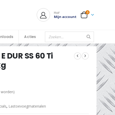
Hoi!
0
Mijn account
nloads
Acties
E DUR SS 60 Ti
kg
d worden)
ials
,
Lastoevoegmaterialen