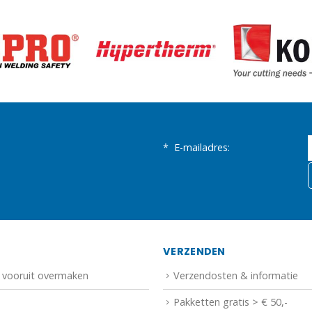
*
E-mailadres:
N
VERZENDEN
f vooruit overmaken
Verzendosten & informatie
Pakketten gratis > € 50,-