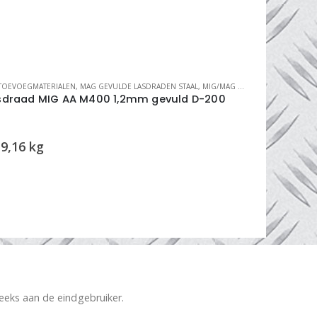
TOEVOEGMATERIALEN
,
MAG GEVULDE LASDRADEN STAAL
,
MIG/MAG LASDRADEN
LASTOEVOEGMA
sdraad MIG AA M400 1,2mm gevuld D-200
lasdraad 
300
9,16
kg
reeks aan de eindgebruiker.