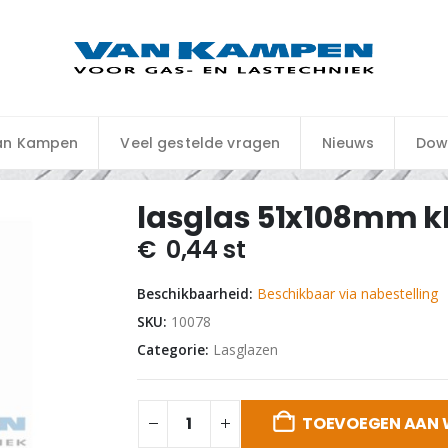
an Kampen
Veel gestelde vragen
Nieuws
Dow
lasglas 51x108mm kl
€
0,44
st
Beschikbaarheid:
Beschikbaar via nabestelling
SKU:
10078
Categorie:
Lasglazen
TOEVOEGEN AAN