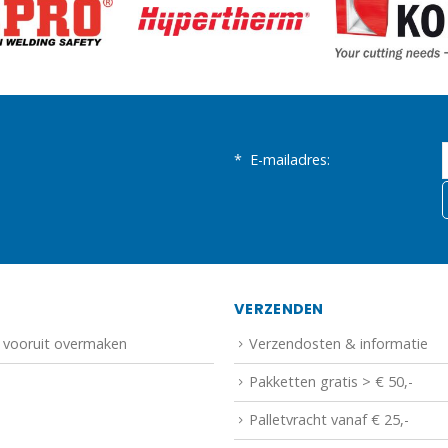
*
E-mailadres:
N
VERZENDEN
f vooruit overmaken
Verzendosten & informatie
Pakketten gratis > € 50,-
Palletvracht vanaf € 25,-