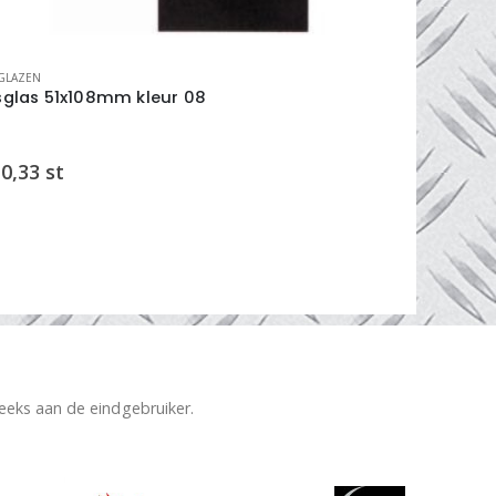
GLAZEN
LASGLAZEN
sglas 51x108mm kleur 08
lasglas 50
0,33
st
€
0,52
st
reeks aan de eindgebruiker.