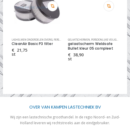
HEID
LASHELMEN ONDERDELEN OVERIG
,
PERSOONLIJKE VEILIGHEID
GELAATSCHERMEN
,
PERSOONLIJKE VEILIGHEID
LAS
CleanAir Basic P3 filter
gelaatscherm Weldsafe
Cle
Bullet kleur 05 compleet
€
21,75
€
st
st
€
38,90
st
OVER VAN KAMPEN LASTECHNIEK BV
Wij zijn een lastechnische groothandel. In de regio Noord- en Zuid-
Holland leveren wij rechtstreeks aan de eindgebruiker.