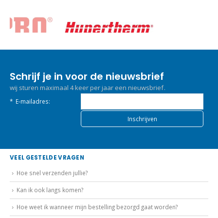
Schrijf je in voor de nieuwsbrief
wij sturen maximaal 4 keer per jaar een nieuwsbrief.
*
E-mailadres:
VEEL GESTELDE VRAGEN
Hoe snel verzenden jullie?
Kan ik ook langs komen?
Hoe weet ik wanneer mijn bestelling bezorgd gaat worden?