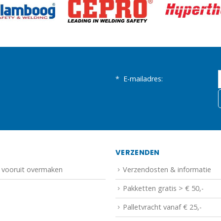
*
E-mailadres:
N
VERZENDEN
f vooruit overmaken
Verzendosten & informatie
Pakketten gratis > € 50,-
Palletvracht vanaf € 25,-