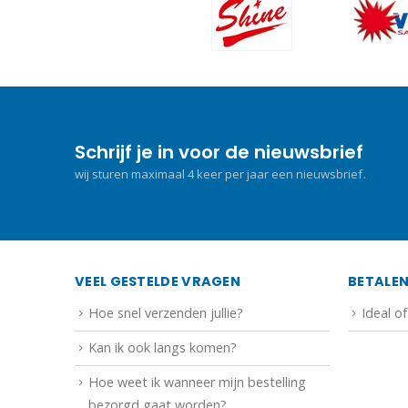
Schrijf je in voor de nieuwsbrief
wij sturen maximaal 4 keer per jaar een nieuwsbrief.
VEEL GESTELDE VRAGEN
BETALE
Hoe snel verzenden jullie?
Ideal o
Kan ik ook langs komen?
Hoe weet ik wanneer mijn bestelling
bezorgd gaat worden?