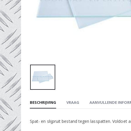
BESCHRIJVING
VRAAG
AANVULLENDE INFOR
Spat- en slijpruit bestand tegen lasspatten. Voldoet