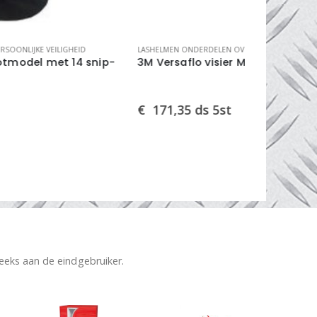
HELMEN ONDERDELEN OVERIG
,
PERSOONLIJKE VEILIGHEID
GELAATSCHERM
 Versaflo visier M-925 (37323)
gelaatsbe
171,35
ds 5st
€
115,00
reeks aan de eindgebruiker.