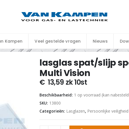
an Kampen
Veel gestelde vragen
Nieuws
Dow
lasglas spat/slijp s
Multi Vision
€
13,59
zk 10st
Beschikbaarheid:
1 op voorraad (kan nabestel
SKU:
13800
Categorieën:
Lasglazen
,
Persoonlijke veiligheid