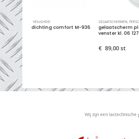
GELAATSCHERMEN
,
PERSOONLIJKE VEILIGHEID
fort M-936
gelaatscherm plasma met opklapbaar
venster kl. 06 127239
€
89,00
st
Wij zijn een lastechnische