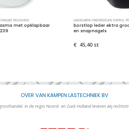
LASHELMEN ONDERDELEN OVERIG
,
PERSOONLIJKE VEILIGHEID
LAS
borstlap leder ektra grootmodel met 14 snip-
3M
en snapnagels
€
45,40
st
€
OVER VAN KAMPEN LASTECHNIEK BV
 groothandel. In de regio Noord- en Zuid-Holland leveren wij rechtst