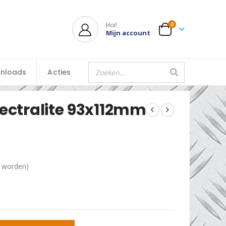
Hoi!
0
Mijn account
nloads
Acties
pectralite 93x112mm
d worden)