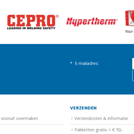
*
E-mailadres:
N
VERZENDEN
f vooruit overmaken
Verzendosten & informatie
Pakketten gratis > € 50,-