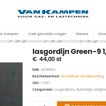
an Kampen
Veel gestelde vragen
Nieuws
Dow
lasgordijn Green-9 1,
€
44,00
st
EAN:
39269092
Beschikbaarheid:
Beschikbaar via nabestelling
SKU:
11387
Categorieën:
Lasgordijnen
,
Ruimtelijke veilighe