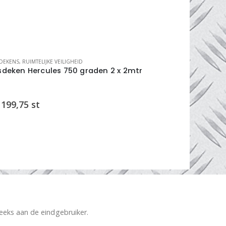
DEKENS
,
RUIMTELIJKE VEILIGHEID
LASGORDIJNEN
sdeken Hercules 750 graden 2 x 2mtr
lasgordijn
199,75
st
€
360,00
reeks aan de eindgebruiker.