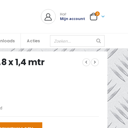
Hoi!
0
Mijn account
nloads
Acties
8 x 1,4 mtr
id