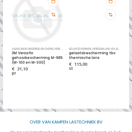
HEID
LASHELMEN ONDERDELEN OVERIG
,
PERSOONLIJKE VEILIGHEID
GELAATSCHERMEN
,
PERSOONLIJKE VEILIGHEID
LASK
e
3M Versaflo
gelaatsbescherming tbv
be
rm
gehoorbescherming M-985
thermische lans
ro
(M-100 en M-300)
€
115,00
€
st
pr
€
31,10
pr
OVER VAN KAMPEN LASTECHNIEK BV