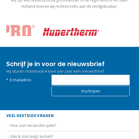
Wij zijn een lastechnische groothandel. In de regio Noord- en Zuid-
Holland leveren wij rechtstreeks aan de eindgebruiker.
Schrijf je in voor de nieuwsbrief
wij sturen maximaal 4 keer per jaar een nieuwsbrief.
*
E-mailadres:
VEEL GESTELDE VRAGEN
Hoe snel verzenden jullie?
Kan ik ook langs komen?