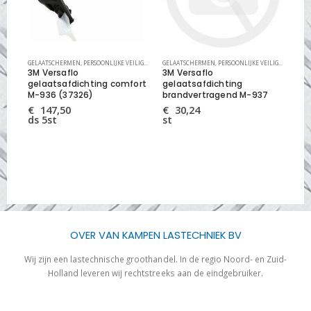
HEID
GELAATSCHERMEN
,
PERSOONLIJKE VEILIGHEID
GELAATSCHERMEN
,
PERSOONLIJKE VEILIGHEID
ADE
3M Versaflo
3M Versaflo
3M 
cht
gelaatsafdichting comfort
gelaatsafdichting
Dut
M-936 (37326)
brandvertragend M-937
€
st
€
147,50
€
30,24
ds 5st
st
OVER VAN KAMPEN LASTECHNIEK BV
Wij zijn een lastechnische groothandel. In de regio Noord- en Zuid-
Holland leveren wij rechtstreeks aan de eindgebruiker.