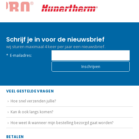
Schrijf je in voor de nieuwsbrief
wij sturen maximaal 4 keer per jaar een nieuwsbrief.
*
E-mailadres:
VEEL GESTELDE VRAGEN
Hoe snel verzenden jullie?
Kan ik ook langs komen?
Hoe weet ik wanneer mijn bestelling bezorgd gaat worden?
BETALEN