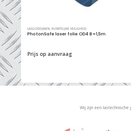
TEN
LASGORDIJNEN
,
RUIMTELIJKE VEILIGHEID
(Honda)
PhotonSafe laser folie OD4 B=1,5m
Wij zijn een lastechnische