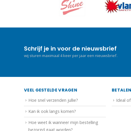
Schrijf je in voor de nieuwsbrief
wij sturen maximaal 4 keer per jaar een nieuwsbrief.
VEEL GESTELDE VRAGEN
BETALE
Hoe snel verzenden jullie?
Ideal o
Kan ik ook langs komen?
Hoe weet ik wanneer mijn bestelling
bezorgd gaat worden?