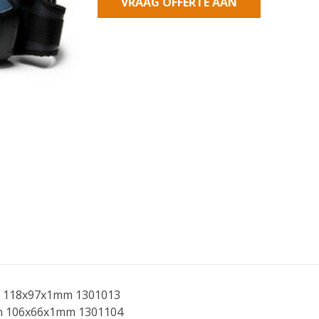
VRAAG OFFERTE AAN
ten 118x97x1mm 1301013
nen 106x66x1mm 1301104