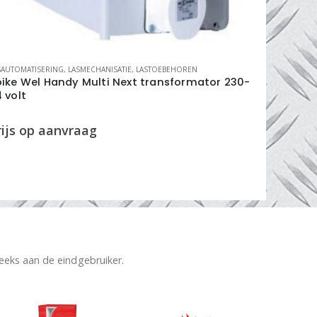
SAUTOMATISERING
,
LASMECHANISATIE
,
LASTOEBEHOREN
BMBE LASINST
oike Wel Handy Multi Next transformator 230-
inverter
 volt
reeks aan de eindgebruiker.