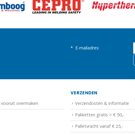
*
E-mailadres:
N
VERZENDEN
f vooruit overmaken
Verzendosten & informatie
Pakketten gratis > € 50,-
Palletvracht vanaf € 25,-