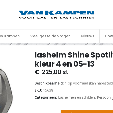
an Kampen
Veel gestelde vragen
Nieuws
Dow
lashelm Shine Spotl
kleur 4 en 05-13
€
225,00
st
Beschikbaarheid:
1 op voorraad (kan nabestel
SKU:
15638
Categorieën:
Lashelmen en schilden
,
Persoonlij