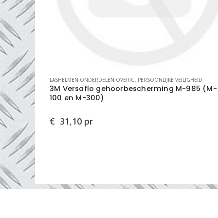
IGHEID
LASGLAZEN
,
PERSOONLIJKE VEILIGHEID
985 (M-
lasglas 51x108mm 2mm blanko
€
0,10
st