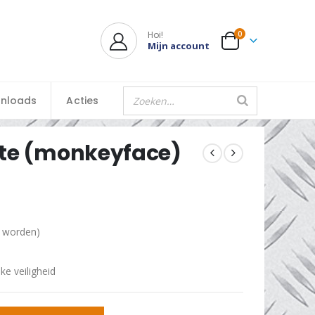
Hoi!
0
Mijn account
nloads
Acties
ite (monkeyface)
d worden)
ke veiligheid