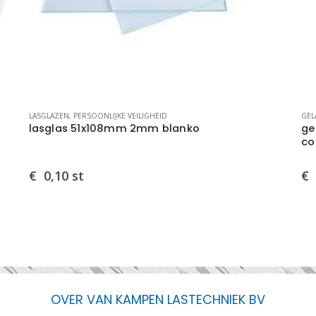
GELAATSCHERMEN
,
PERSOONLIJKE VEILIGHEID
LAS
gelaatscherm Weldsafe Bullet kleur 03
3M
compleet
(M
€
29,94
st
€
OVER VAN KAMPEN LASTECHNIEK BV