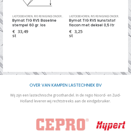
MEN
,
RVS REINIGINGS VLOEISTOFFEN
LASTOEBEHOREN
,
RVS REINIGINGS ONDERDELEN
LASTOEBEHOREN
,
RVS REINIGINGS SYSTEMEN
,
RVS REINIGINGS ONDERDELEN
LAS
,
RV
Bymat TIG RVS Baseline
Bymat TIG RVS kunststof
ant
,5
stempel 60 gr. los
flacon met deksel 0,5 ltr
30
€
33,49
€
3,25
€
st
st
st
OVER VAN KAMPEN LASTECHNIEK BV
Wij zijn een lastechnische groothandel. In de regio Noord- en Zuid-
Holland leveren wij rechtstreeks aan de eindgebruiker.