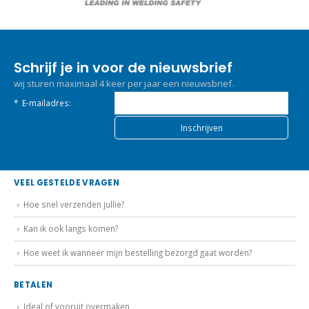
Schrijf je in voor de nieuwsbrief
wij sturen maximaal 4 keer per jaar een nieuwsbrief.
*
E-mailadres:
VEEL GESTELDE VRAGEN
Hoe snel verzenden jullie?
Kan ik ook langs komen?
Hoe weet ik wanneer mijn bestelling bezorgd gaat worden?
BETALEN
Ideal of vooruit overmaken