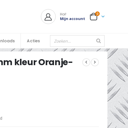
Hoi!
0
Mijn account
nloads
Acties
mm kleur Oranje-
id