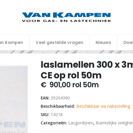
an Kampen
Veel gestelde vragen
Nieuws
Dow
laslamellen 300 x 3
CE op rol 50m
€
901,00
rol 50m
EAN:
39204390
Beschikbaarheid:
Beschikbaar via nabestelling
SKU:
14218
Categorieën:
Lasgordijnen
,
Ruimtelijke veilighe