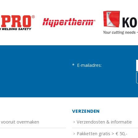
*
E-mailadres:
N
VERZENDEN
f vooruit overmaken
Verzendosten & informatie
Pakketten gratis > € 50,-