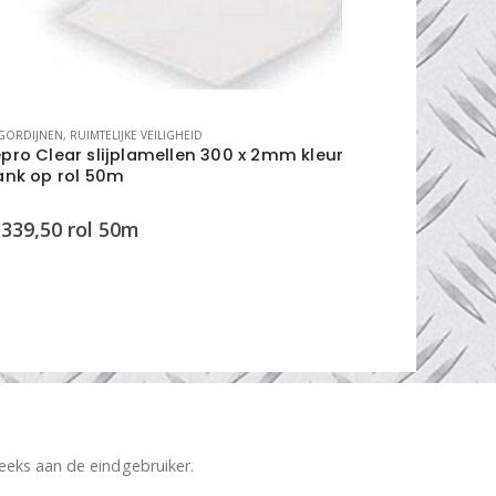
GORDIJNEN
,
RUIMTELIJKE VEILIGHEID
LASGORDIJNEN
pro Clear slijplamellen 300 x 2mm kleur
lasgordijn
ank op rol 50m
339,50
rol 50m
€
395,00
reeks aan de eindgebruiker.