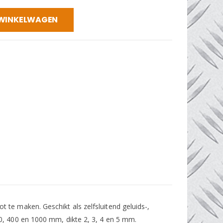
 WINKELWAGEN
te maken. Geschikt als zelfsluitend geluids-,
0, 400 en 1000 mm, dikte 2, 3, 4 en 5 mm.