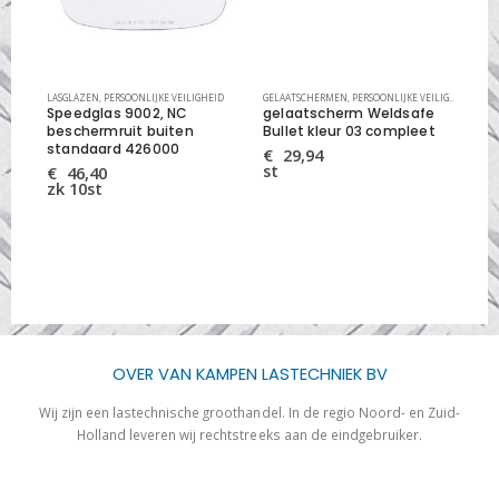
HEID
LASGLAZEN
,
PERSOONLIJKE VEILIGHEID
GELAATSCHERMEN
,
PERSOONLIJKE VEILIGHEID
LAS
Speedglas 9002, NC
gelaatscherm Weldsafe
3M
beschermruit buiten
Bullet kleur 03 compleet
L11
standaard 426000
95
€
29,94
st
€
46,40
€
zk 10st
zk
OVER VAN KAMPEN LASTECHNIEK BV
Wij zijn een lastechnische groothandel. In de regio Noord- en Zuid-
Holland leveren wij rechtstreeks aan de eindgebruiker.