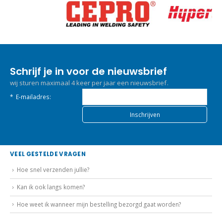
Schrijf je in voor de nieuwsbrief
wij sturen maximaal 4 keer per jaar een nieuwsbrief.
*
E-mailadres:
VEEL GESTELDE VRAGEN
Hoe snel verzenden jullie?
Kan ik ook langs komen?
Hoe weet ik wanneer mijn bestelling bezorgd gaat worden?
BETALEN