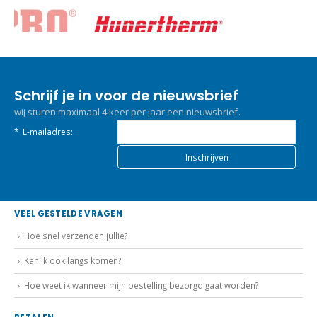
Schrijf je in voor de nieuwsbrief
wij sturen maximaal 4 keer per jaar een nieuwsbrief.
*
E-mailadres:
VEEL GESTELDE VRAGEN
Hoe snel verzenden jullie?
Kan ik ook langs komen?
Hoe weet ik wanneer mijn bestelling bezorgd gaat worden?