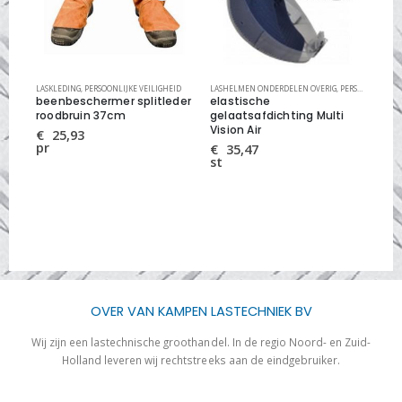
HEID
LASKLEDING
,
PERSOONLIJKE VEILIGHEID
LASHELMEN ONDERDELEN OVERIG
,
PERSOONLIJKE VEILIGHEID
GEL
beenbeschermer splitleder
elastische
ge
roodbruin 37cm
gelaatsafdichting Multi
th
Vision Air
€
25,93
€
pr
st
€
35,47
st
OVER VAN KAMPEN LASTECHNIEK BV
Wij zijn een lastechnische groothandel. In de regio Noord- en Zuid-
Holland leveren wij rechtstreeks aan de eindgebruiker.