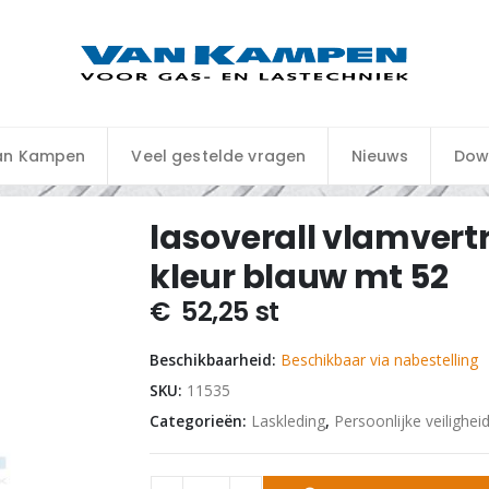
an Kampen
Veel gestelde vragen
Nieuws
Dow
lasoverall vlamvert
kleur blauw mt 52
€
52,25
st
Beschikbaarheid:
Beschikbaar via nabestelling
SKU:
11535
Categorieën:
Laskleding
,
Persoonlijke veilighei