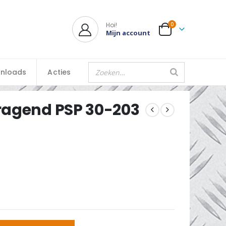
Hoi!
0
Mijn account
nloads
Acties
ragend PSP 30-203
d