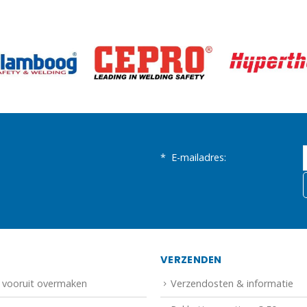
*
E-mailadres:
N
VERZENDEN
f vooruit overmaken
Verzendosten & informatie