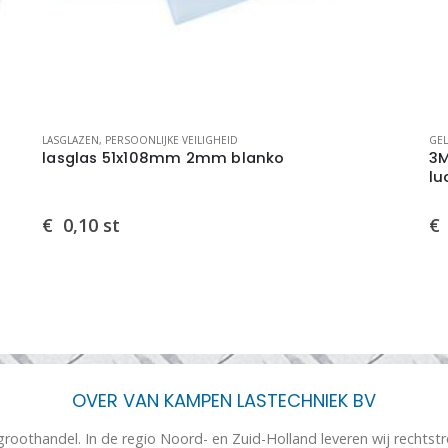
LASGLAZEN
,
PERSOONLIJKE VEILIGHEID
GEL
lasglas 51x108mm 2mm blanko
3M
lu
€
0,10
st
€
OVER VAN KAMPEN LASTECHNIEK BV
 groothandel. In de regio Noord- en Zuid-Holland leveren wij rechtst