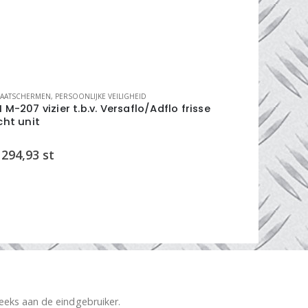
AATSCHERMEN
,
PERSOONLIJKE VEILIGHEID
GELAATSCHERM
 M-207 vizier t.b.v. Versaflo/Adflo frisse
gelaatsch
cht unit
venster kl.
294,93
st
€
89,00
s
reeks aan de eindgebruiker.