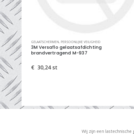
GELAATSCHERMEN
,
PERSOONLIJKE VEILIGHEID
 lans
3M Versaflo gelaatsafdichting
brandvertragend M-937
€
30,24
st
Wij zijn een lastechnische