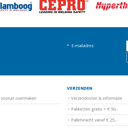
*
E-mailadres:
N
VERZENDEN
f vooruit overmaken
Verzendosten & informatie
Pakketten gratis > € 50,-
Palletvracht vanaf € 25,-