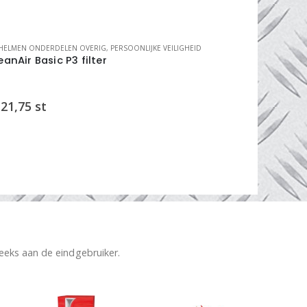
HELMEN ONDERDELEN OVERIG
,
PERSOONLIJKE VEILIGHEID
LASHELMEN ON
eanAir Basic P3 filter
3M Versaf
(M-957)
21,75
st
€
15,74
z
reeks aan de eindgebruiker.