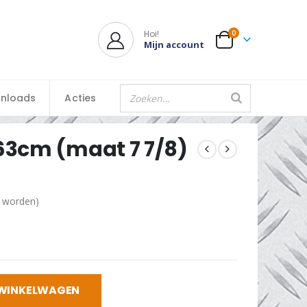
Hoi!
0
Mijn account
nloads
Acties
63cm (maat 7 7/8)
d worden)
d
 WINKELWAGEN