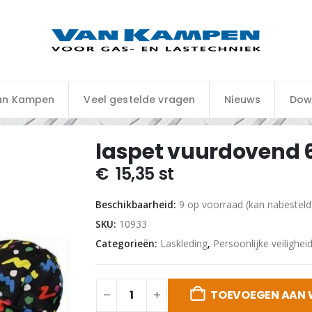
an Kampen
Veel gestelde vragen
Nieuws
Dow
laspet vuurdovend 
€
15,35
st
Beschikbaarheid:
9 op voorraad (kan nabestel
SKU:
10933
Categorieën:
Laskleding
,
Persoonlijke veilighei
TOEVOEGEN AAN