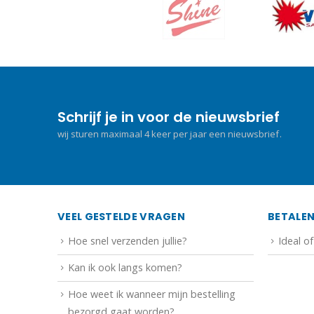
Schrijf je in voor de nieuwsbrief
wij sturen maximaal 4 keer per jaar een nieuwsbrief.
VEEL GESTELDE VRAGEN
BETALE
Hoe snel verzenden jullie?
Ideal o
Kan ik ook langs komen?
Hoe weet ik wanneer mijn bestelling
bezorgd gaat worden?