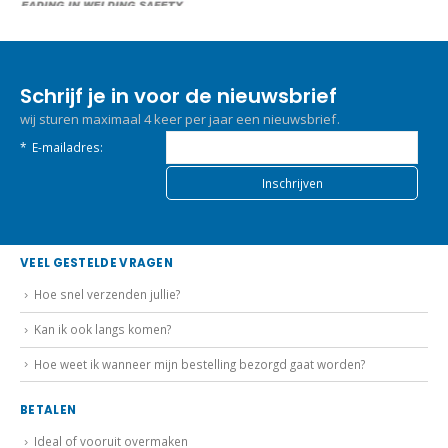
Schrijf je in voor de nieuwsbrief
wij sturen maximaal 4 keer per jaar een nieuwsbrief.
*
E-mailadres:
VEEL GESTELDE VRAGEN
Hoe snel verzenden jullie?
Kan ik ook langs komen?
Hoe weet ik wanneer mijn bestelling bezorgd gaat worden?
BETALEN
Ideal of vooruit overmaken