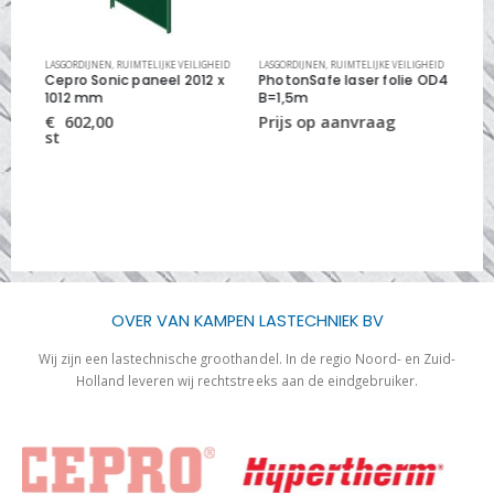
EID
LASGORDIJNEN
,
RUIMTELIJKE VEILIGHEID
LASGORDIJNEN
,
RUIMTELIJKE VEILIGHEID
LAS
 x
Cepro Sonic paneel 2012 x
PhotonSafe laser folie OD4
las
1012 mm
B=1,5m
mt
€
602,00
€
st
st
OVER VAN KAMPEN LASTECHNIEK BV
Wij zijn een lastechnische groothandel. In de regio Noord- en Zuid-
Holland leveren wij rechtstreeks aan de eindgebruiker.