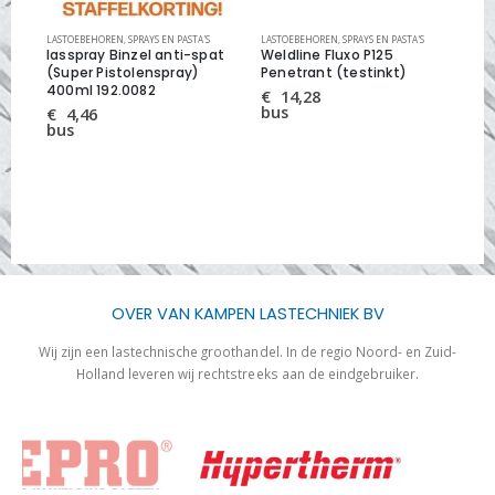
LASTOEBEHOREN
,
SPRAYS EN PASTA'S
LASTOEBEHOREN
,
SPRAYS EN PASTA'S
LAS
lasspray Binzel anti-spat
Weldline Fluxo P125
las
(Super Pistolenspray)
Penetrant (testinkt)
€
400ml 192.0082
bus
€
14,28
bus
€
4,46
bus
OVER VAN KAMPEN LASTECHNIEK BV
Wij zijn een lastechnische groothandel. In de regio Noord- en Zuid-
Holland leveren wij rechtstreeks aan de eindgebruiker.