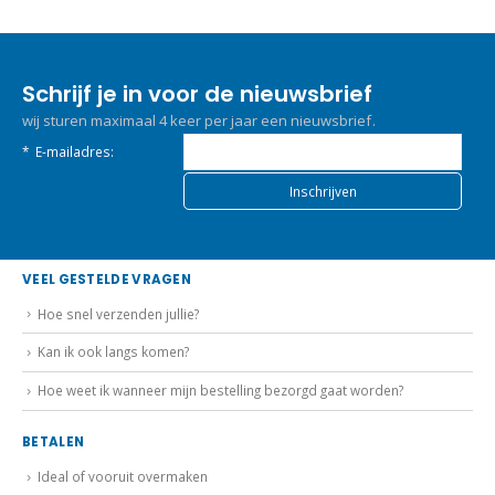
Schrijf je in voor de nieuwsbrief
wij sturen maximaal 4 keer per jaar een nieuwsbrief.
*
E-mailadres:
VEEL GESTELDE VRAGEN
Hoe snel verzenden jullie?
Kan ik ook langs komen?
Hoe weet ik wanneer mijn bestelling bezorgd gaat worden?
BETALEN
Ideal of vooruit overmaken