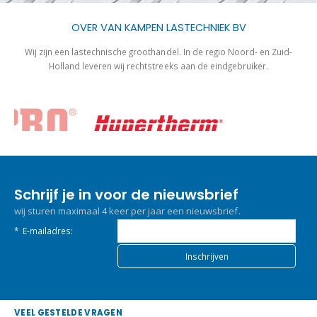
OVER VAN KAMPEN LASTECHNIEK BV
Wij zijn een lastechnische groothandel. In de regio Noord- en Zuid-
Holland leveren wij rechtstreeks aan de eindgebruiker.
Schrijf je in voor de nieuwsbrief
wij sturen maximaal 4 keer per jaar een nieuwsbrief.
*
E-mailadres:
VEEL GESTELDE VRAGEN