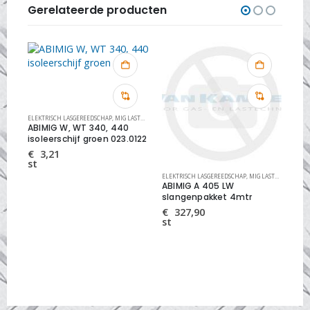
Gerelateerde producten
ERGEKOELDE
ELEKTRISCH LASGEREEDSCHAP
,
MIG LASTOORTSEN
,
MIG LASTOORTS ONDERDELEN
,
MIG OVERIGE SLIJTDELEN
ABIMIG W, WT 340, 440
r
isoleerschijf groen 023.0122
€
3,21
st
RTSEN
ELEKTRISCH LASGEREEDSCHAP
,
MIG LASTOORTS ABIMIG LUCHTGEKOELDE
ELEK
ABIMIG A 405 LW
AB
slangenpakket 4mtr
1,
€
327,90
€
st
st