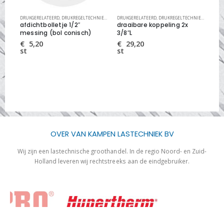
EK
,
LEIDINGSYSTEMEN
DRUKGERELATEERD
,
DRUKREGELTECHNIEK
,
WARTELS, TULES EN VERLOPEN
DRUKGERELATEERD
,
DRUKREGELTECHNIEK
,
WARTELS
DRU
der
afdichtbolletje 1/2″
draaibare koppeling 2x
bat
messing (bol conisch)
3/8″L
20
SB
€
5,20
€
29,20
st
st
€
st
OVER VAN KAMPEN LASTECHNIEK BV
Wij zijn een lastechnische groothandel. In de regio Noord- en Zuid-
Holland leveren wij rechtstreeks aan de eindgebruiker.