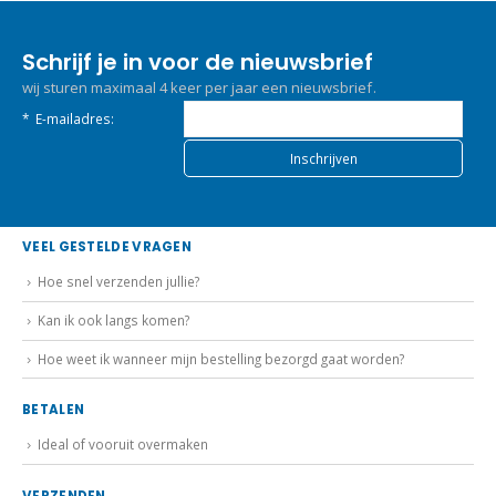
Schrijf je in voor de nieuwsbrief
wij sturen maximaal 4 keer per jaar een nieuwsbrief.
*
E-mailadres:
VEEL GESTELDE VRAGEN
Hoe snel verzenden jullie?
Kan ik ook langs komen?
Hoe weet ik wanneer mijn bestelling bezorgd gaat worden?
BETALEN
Ideal of vooruit overmaken