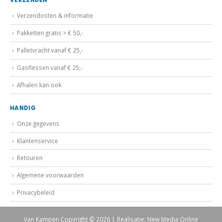
VERZENDEN
Verzendosten & informatie
Pakketten gratis > € 50,-
Palletvracht vanaf € 25,-
Gasflessen vanaf € 25,-
Afhalen kan ook
HANDIG
Onze gegevens
Klantenservice
Retouren
Algemene voorwaarden
Privacybeleid
Van Kampen Copyright © 2026 | Realisatie: New Media Online